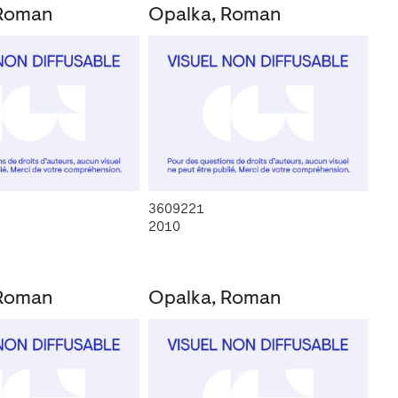
 Roman
Opalka, Roman
3609221
2010
 Roman
Opalka, Roman