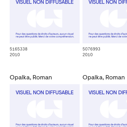
5165338
5076993
2010
2010
Opalka, Roman
Opalka, Roman