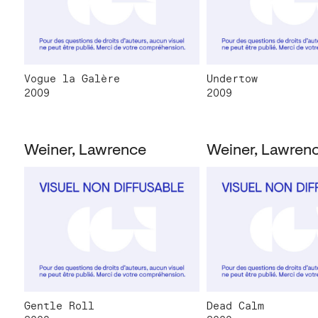
Vogue la Galère
Undertow
2009
2009
Weiner, Lawrence
Weiner, Lawren
Gentle Roll
Dead Calm