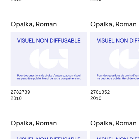
Opalka, Roman
Opalka, Roman
2782739
2781352
2010
2010
Opalka, Roman
Opalka, Roman