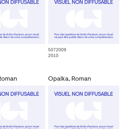
5072009
2010
 Roman
Opalka, Roman