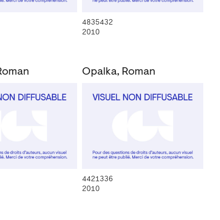
4835432
2010
 Roman
Opalka, Roman
4421336
2010