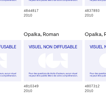
4844817
4837893
2010
2010
Opalka, Roman
Opalka,
4810349
4807312
2010
2010