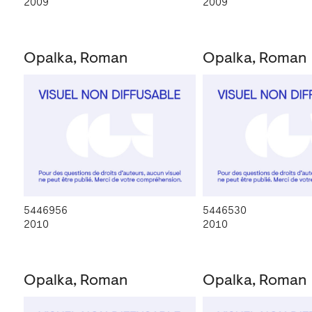
2009
2009
Opalka, Roman
Opalka, Roman
5446956
5446530
2010
2010
Opalka, Roman
Opalka, Roman