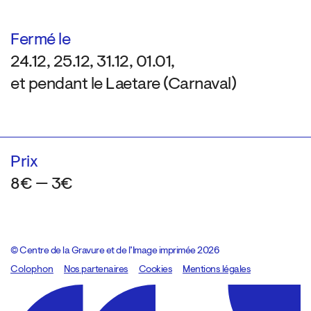
Fermé le
24.12, 25.12, 31.12, 01.01,
et pendant le Laetare (Carnaval)
Prix
8€ — 3€
© Centre de la Gravure et de l’Image imprimée 2026
Colophon
Design:
Marcel Kaczmarek
Nos partenaires
, code:
Cookies
8080.studio
Mentions légales