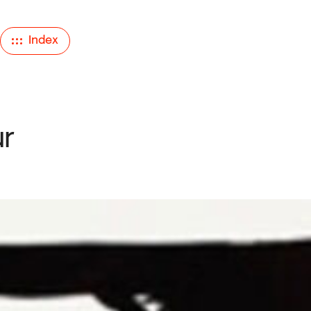
Index
ur