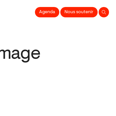
 l'Image imprimée
Agenda
Nous soutenir
’Image