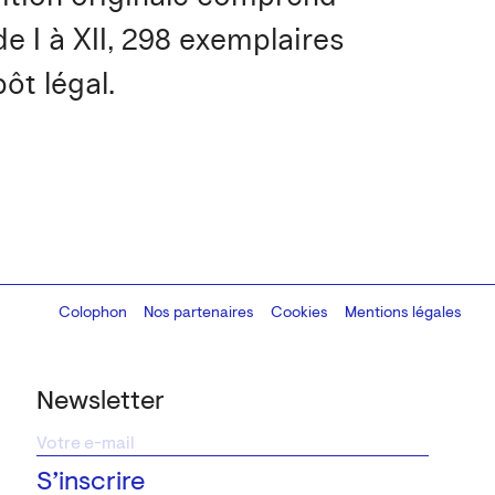
e I à XII, 298 exemplaires
ôt légal.
Colophon
Design:
Marcel Kaczmarek
Nos partenaires
, code:
Cookies
8080.studio
Mentions légales
Newsletter