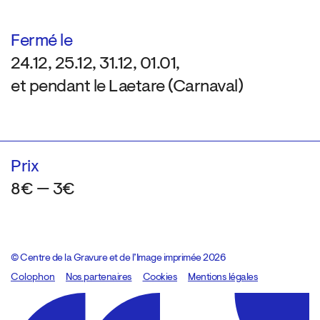
Fermé le
24.12, 25.12, 31.12, 01.01,
et pendant le Laetare (Carnaval)
Prix
8€ — 3€
© Centre de la Gravure et de l’Image imprimée 2026
Colophon
Design:
Marcel Kaczmarek
Nos partenaires
, code:
Cookies
8080.studio
Mentions légales