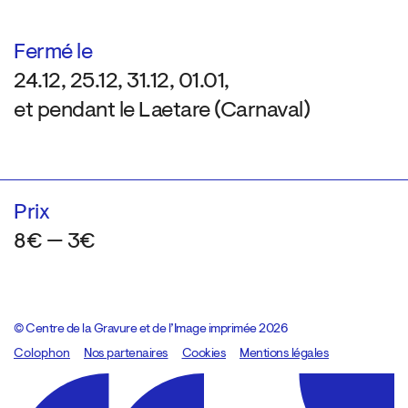
Fermé le
24.12, 25.12, 31.12, 01.01,
et pendant le Laetare (Carnaval)
Prix
8€ — 3€
© Centre de la Gravure et de l’Image imprimée 2026
Colophon
Design:
Marcel Kaczmarek
Nos partenaires
, code:
Cookies
8080.studio
Mentions légales