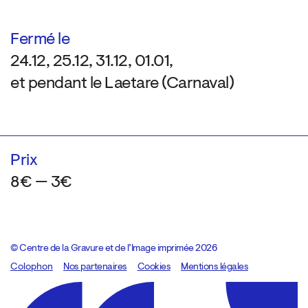
Fermé le
24.12, 25.12, 31.12, 01.01,
et pendant le Laetare (Carnaval)
Prix
8€ — 3€
© Centre de la Gravure et de l’Image imprimée 2026
Colophon
Design:
Marcel Kaczmarek
Nos partenaires
, code:
Cookies
8080.studio
Mentions légales