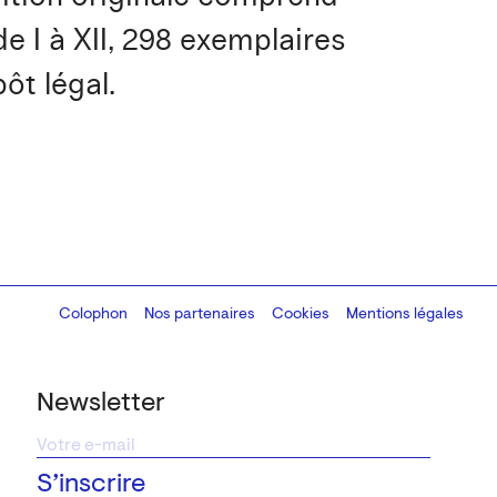
e I à XII, 298 exemplaires
ôt légal.
Colophon
Design:
Marcel Kaczmarek
Nos partenaires
, code:
Cookies
8080.studio
Mentions légales
Newsletter