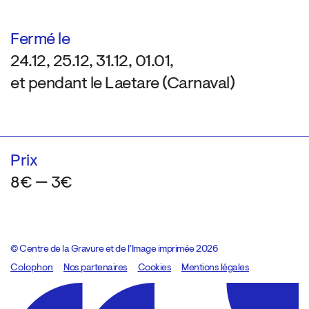
Fermé le
24.12, 25.12, 31.12, 01.01,
et pendant le Laetare (Carnaval)
Prix
8€ — 3€
© Centre de la Gravure et de l’Image imprimée 2026
Colophon
Design:
Marcel Kaczmarek
Nos partenaires
, code:
Cookies
8080.studio
Mentions légales