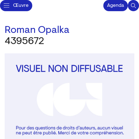
Œuvre
Agenda
Roman Opalka
4395672