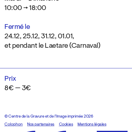
10:00 → 18:00
Fermé le
24.12, 25.12, 31.12, 01.01,
et pendant le Laetare (Carnaval)
Prix
8€ — 3€
© Centre de la Gravure et de l’Image imprimée 2026
Colophon
Design:
Marcel Kaczmarek
Nos partenaires
, code:
Cookies
8080.studio
Mentions légales