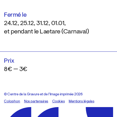
Fermé le
24.12, 25.12, 31.12, 01.01,
et pendant le Laetare (Carnaval)
Prix
8€ — 3€
© Centre de la Gravure et de l’Image imprimée 2026
Colophon
Design:
Marcel Kaczmarek
Nos partenaires
, code:
Cookies
8080.studio
Mentions légales