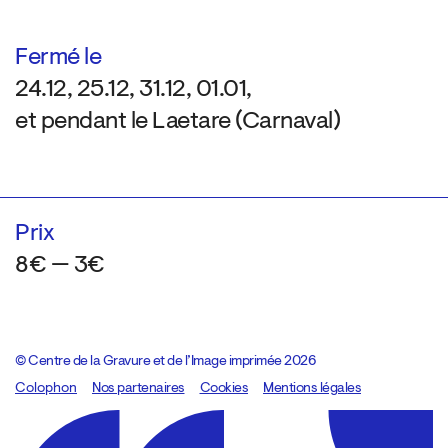
Fermé le
24.12, 25.12, 31.12, 01.01,
et pendant le Laetare (Carnaval)
Prix
8€ — 3€
© Centre de la Gravure et de l’Image imprimée 2026
Colophon
Design:
Marcel Kaczmarek
Nos partenaires
, code:
Cookies
8080.studio
Mentions légales