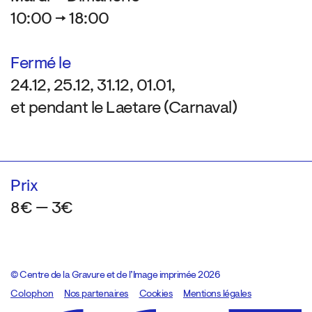
10:00 → 18:00
Fermé le
24.12, 25.12, 31.12, 01.01,
et pendant le Laetare (Carnaval)
Prix
8€ — 3€
© Centre de la Gravure et de l’Image imprimée 2026
Colophon
Design:
Marcel Kaczmarek
Nos partenaires
, code:
Cookies
8080.studio
Mentions légales