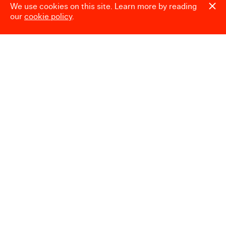
Espace presse
We use cookies on this site. Learn more by reading
our
cookie policy
.
Heures d’ouverture
Mardi → Dimanche
10:00 → 18:00
Fermé le
24.12, 25.12, 31.12, 01.01,
et pendant le Laetare (Carnaval)