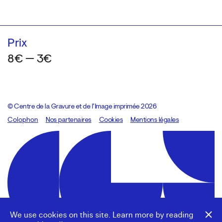
Prix
8€ — 3€
© Centre de la Gravure et de l’Image imprimée 2026
Colophon
Design:
Marcel Kaczmarek
Nos partenaires
, code:
Cookies
8080.studio
Mentions légales
We use cookies on this site. Learn more by reading