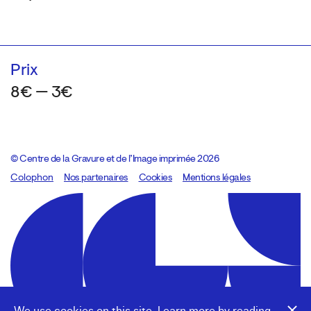
Prix
8€ — 3€
© Centre de la Gravure et de l’Image imprimée 2026
Colophon
Design:
Marcel Kaczmarek
Nos partenaires
, code:
Cookies
8080.studio
Mentions légales