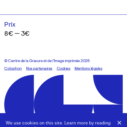
Prix
8€ — 3€
© Centre de la Gravure et de l’Image imprimée 2026
Colophon
Design:
Marcel Kaczmarek
Nos partenaires
, code:
Cookies
8080.studio
Mentions légales
We use cookies on this site. Learn more by reading