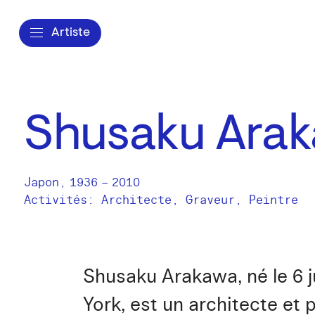
Artiste
Shusaku Ara
Japon
,
1936
–
2010
Activités:
Architecte
Graveur
Peintre
Shusaku Arakawa, né le 6 j
York, est un architecte et