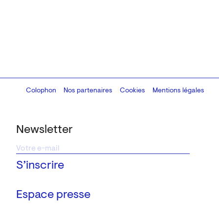
Colophon
Design:
Marcel Kaczmarek
Nos partenaires
, code:
Cookies
8080.studio
Mentions légales
Newsletter
Espace presse