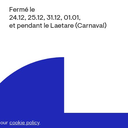
Fermé le
24.12, 25.12, 31.12, 01.01,
et pendant le Laetare (Carnaval)
 our
cookie policy
.