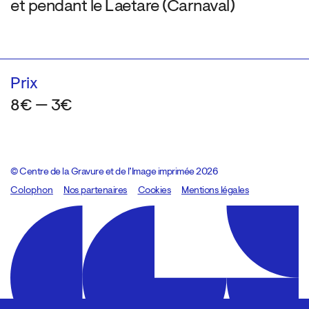
et pendant le Laetare (Carnaval)
Prix
8€ — 3€
© Centre de la Gravure et de l’Image imprimée 2026
Colophon
Design:
Marcel Kaczmarek
Nos partenaires
, code:
Cookies
8080.studio
Mentions légales