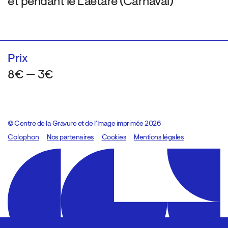
et pendant le Laetare (Carnaval)
Prix
8€ — 3€
© Centre de la Gravure et de l’Image imprimée 2026
Colophon
Design:
Marcel Kaczmarek
Nos partenaires
, code:
Cookies
8080.studio
Mentions légales