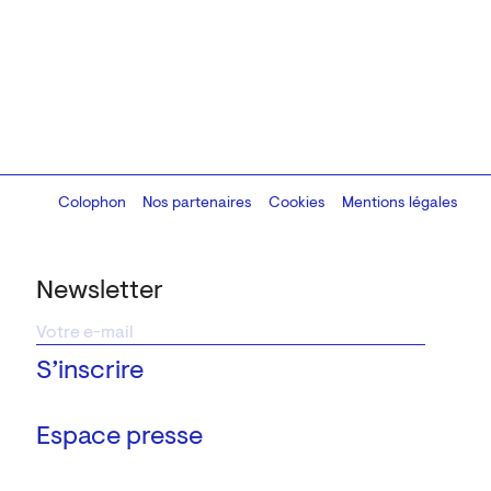
Colophon
Design:
Marcel Kaczmarek
Nos partenaires
, code:
Cookies
8080.studio
Mentions légales
Newsletter
Espace presse