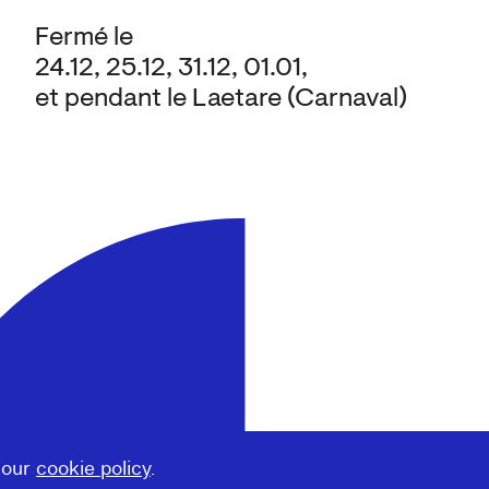
Fermé le
24.12, 25.12, 31.12, 01.01,
et pendant le Laetare (Carnaval)
 our
cookie policy
.