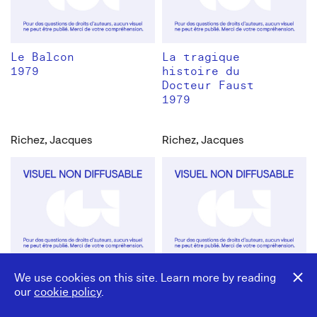
Le Balcon
La tragique
1979
histoire du
Docteur Faust
1979
Richez, Jacques
Richez, Jacques
La Tragédie du
La Tragédie du
We use cookies on this site. Learn more by reading
Vengeur
Vengeur
our
cookie policy
.
1987
1987