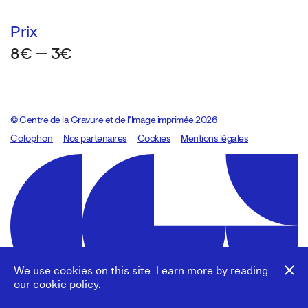
Prix
8€ — 3€
© Centre de la Gravure et de l’Image imprimée 2026
Colophon
Design:
Marcel Kaczmarek
Nos partenaires
, code:
Cookies
8080.studio
Mentions légales
We use cookies on this site. Learn more by reading
our
cookie policy
.