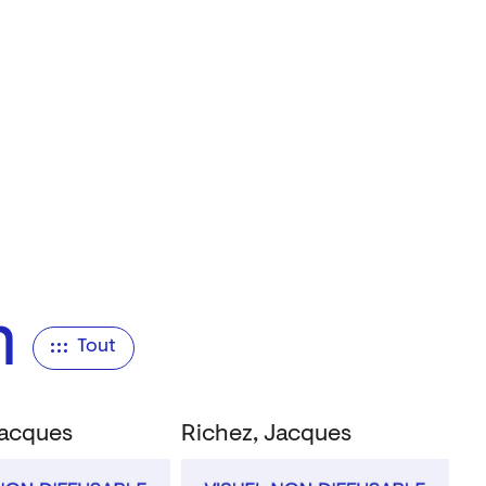
n
Tout
Jacques
Richez, Jacques