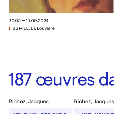
30.03 → 15.09.2024
au MiLL, La Louvière
187
œuvres da
Richez, Jacques
Richez, Jacque