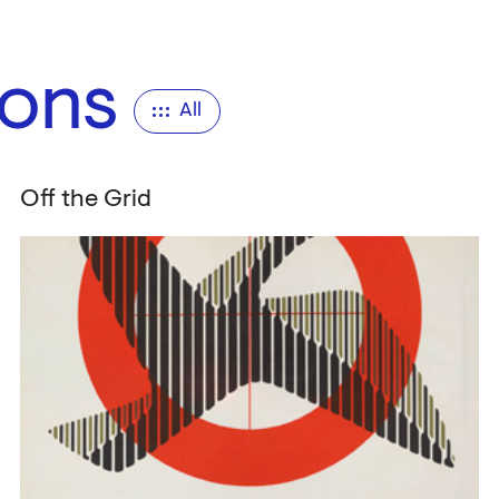
ions
All
Off the Grid