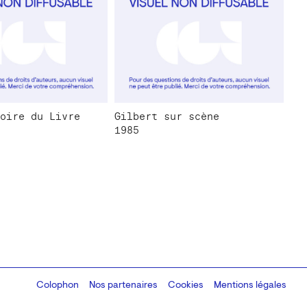
oire du Livre
Gilbert sur scène
1985
Colophon
Design:
Marcel Kaczmarek
Nos partenaires
, code:
Cookies
8080.studio
Mentions légales