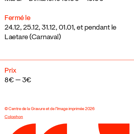
Fermé le
24.12, 25.12, 31.12, 01.01, et pendant le
Laetare (Carnaval)
Prix
8€ — 3€
© Centre de la Gravure et de l’Image imprimée 2026
Colophon
Design:
Marcel Kaczmarek
, code:
8080.studio