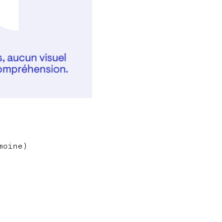
moine)