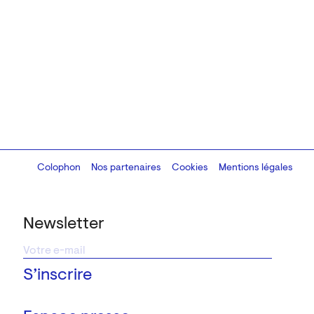
Colophon
Design:
Marcel Kaczmarek
Nos partenaires
, code:
Cookies
8080.studio
Mentions légales
Newsletter