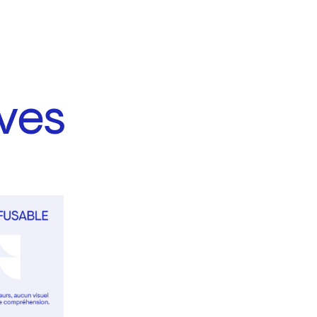
ves
s