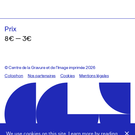
Prix
8€ — 3€
© Centre de la Gravure et de l’Image imprimée 2026
Colophon
Design:
Marcel Kaczmarek
Nos partenaires
, code:
Cookies
8080.studio
Mentions légales
We use cookies on this site. Learn more by reading