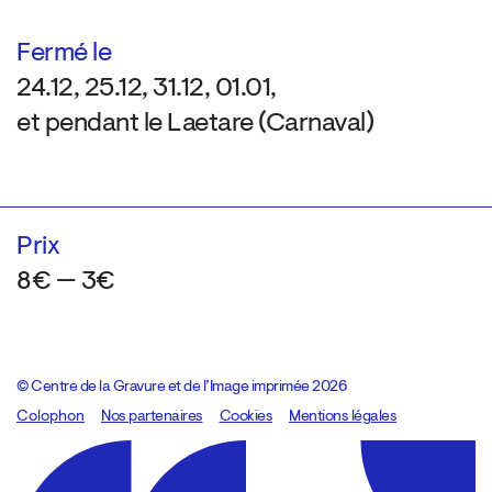
Fermé le
24.12, 25.12, 31.12, 01.01,
et pendant le Laetare (Carnaval)
Prix
8€ — 3€
© Centre de la Gravure et de l’Image imprimée 2026
Colophon
Design:
Marcel Kaczmarek
Nos partenaires
, code:
Cookies
8080.studio
Mentions légales