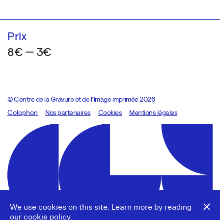
Prix
8€ — 3€
© Centre de la Gravure et de l’Image imprimée 2026
Colophon
Design:
Marcel Kaczmarek
Nos partenaires
, code:
Cookies
8080.studio
Mentions légales
We use cookies on this site. Learn more by reading
our
cookie policy
.