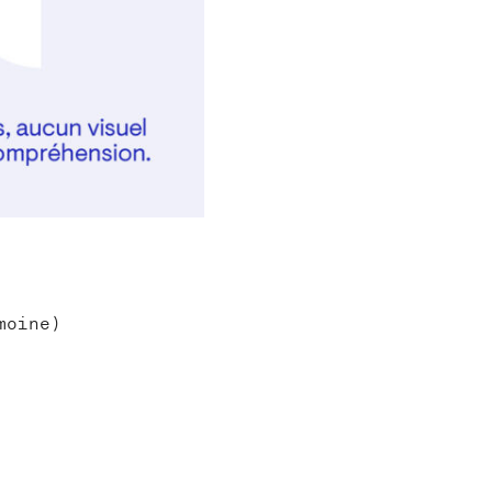
moine)