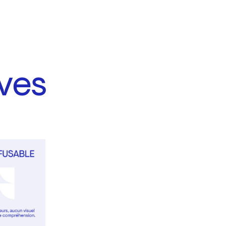
ves
s