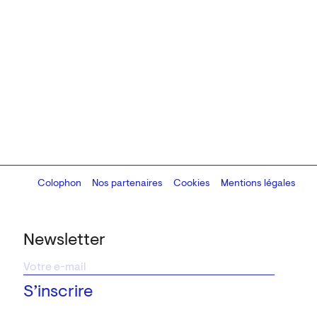
Colophon
Design:
Marcel Kaczmarek
Nos partenaires
, code:
Cookies
8080.studio
Mentions légales
Newsletter