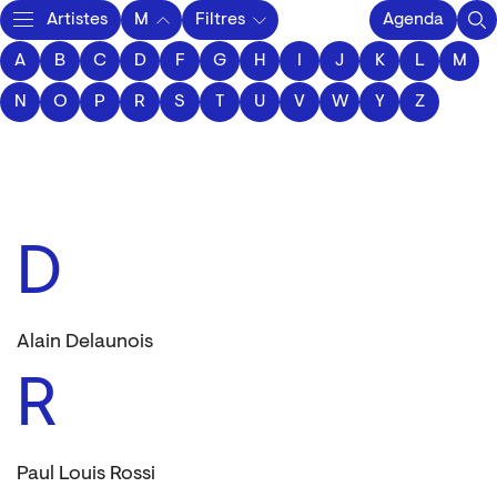
Artistes
M
Filtres
Agenda
A
B
C
D
F
Activity
G
H
I
J
K
L
M
N
O
P
R
S
T
U
V
W
Y
Z
D
Alain Delaunois
R
Paul Louis Rossi