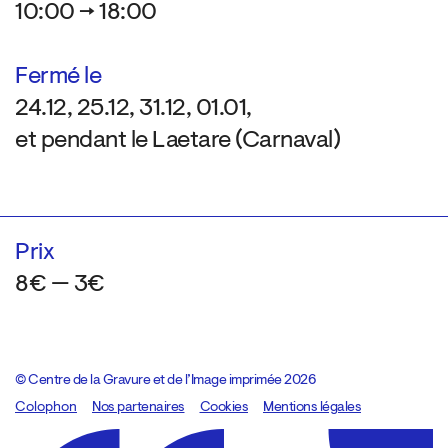
10:00 → 18:00
Fermé le
24.12, 25.12, 31.12, 01.01,
et pendant le Laetare (Carnaval)
Prix
8€ — 3€
© Centre de la Gravure et de l’Image imprimée 2026
Colophon
Design:
Marcel Kaczmarek
Nos partenaires
, code:
Cookies
8080.studio
Mentions légales