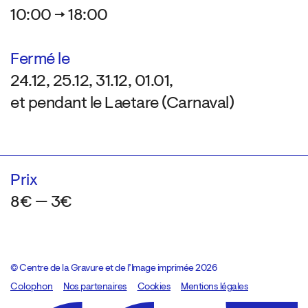
10:00 → 18:00
Fermé le
24.12, 25.12, 31.12, 01.01,
et pendant le Laetare (Carnaval)
Prix
8€ — 3€
© Centre de la Gravure et de l’Image imprimée 2026
Colophon
Design:
Marcel Kaczmarek
Nos partenaires
, code:
Cookies
8080.studio
Mentions légales