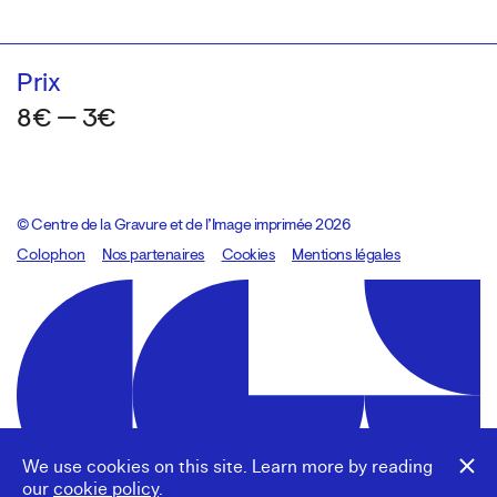
Prix
8€ — 3€
© Centre de la Gravure et de l’Image imprimée 2026
Colophon
Design:
Marcel Kaczmarek
Nos partenaires
, code:
Cookies
8080.studio
Mentions légales
We use cookies on this site. Learn more by reading
our
cookie policy
.