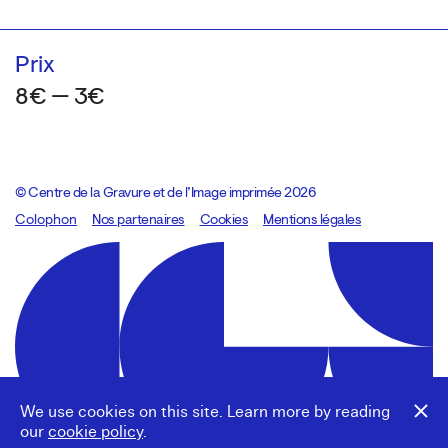
Prix
8€ — 3€
© Centre de la Gravure et de l’Image imprimée 2026
Colophon
Design:
Marcel Kaczmarek
Nos partenaires
, code:
Cookies
8080.studio
Mentions légales
We use cookies on this site. Learn more by reading
our
cookie policy
.