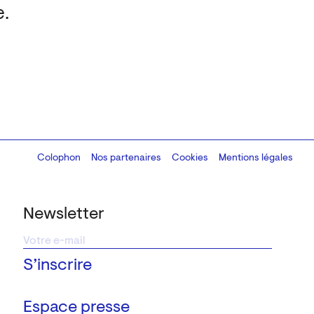
e.
Colophon
Design:
Marcel Kaczmarek
Nos partenaires
, code:
Cookies
8080.studio
Mentions légales
Newsletter
Espace presse