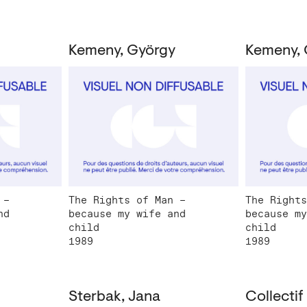
Kemeny, György
Kemeny, 
 –
The Rights of Man –
The Rights
nd
because my wife and
because my
child
child
1989
1989
Sterbak, Jana
Collectif