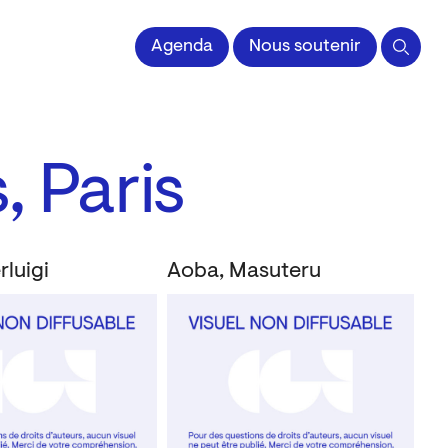
 l'Image imprimée
Agenda
Nous soutenir
, Paris
rluigi
Aoba, Masuteru