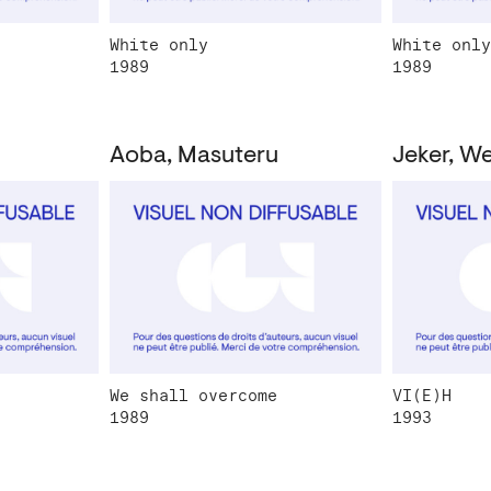
White only
White only
1989
1989
Aoba, Masuteru
Jeker, W
We shall overcome
VI(E)H
1989
1993