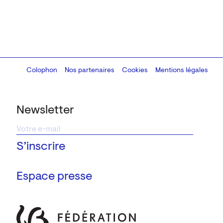
Colophon
Design:
Marcel Kaczmarek
Nos partenaires
, code:
Cookies
8080.studio
Mentions légales
Newsletter
Espace presse