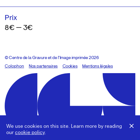
Prix
8€ — 3€
© Centre de la Gravure et de l’Image imprimée 2026
Colophon
Design:
Marcel Kaczmarek
Nos partenaires
, code:
Cookies
8080.studio
Mentions légales
We use cookies on this site. Learn more by reading
our
cookie policy
.