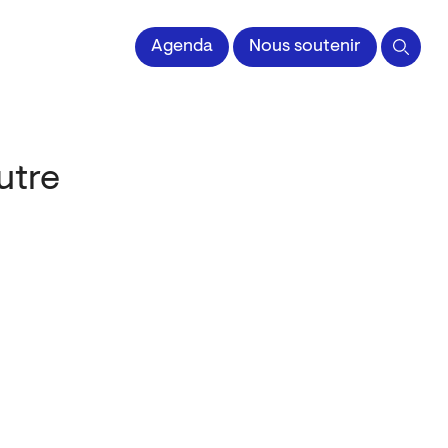
 l'Image imprimée
Agenda
Nous soutenir
utre