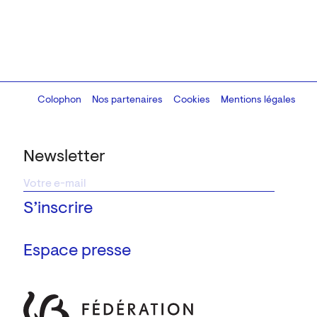
Colophon
Design:
Marcel Kaczmarek
Nos partenaires
, code:
Cookies
8080.studio
Mentions légales
Newsletter
Espace presse