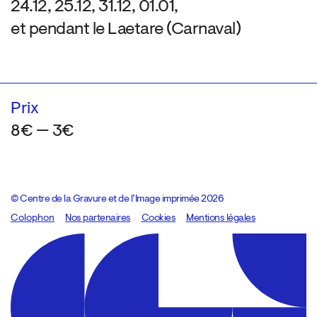
24.12, 25.12, 31.12, 01.01,
et pendant le Laetare (Carnaval)
Prix
8€ — 3€
© Centre de la Gravure et de l’Image imprimée 2026
Colophon
Design:
Marcel Kaczmarek
Nos partenaires
, code:
Cookies
8080.studio
Mentions légales