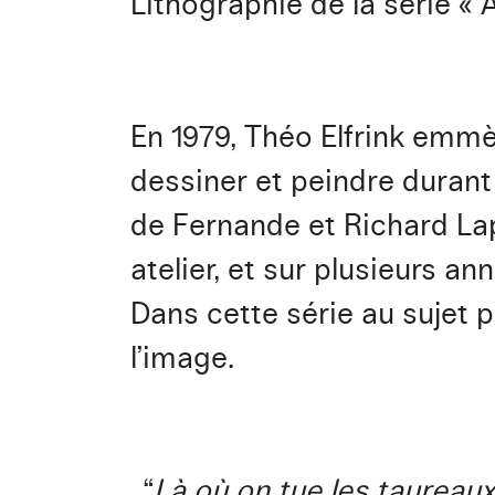
Lithographie de la série «
En 1979, Théo Elfrink emm
dessiner et peindre durant
de Fernande et Richard Lap
atelier, et sur plusieurs ann
Dans cette série au sujet pa
l’image.
“
Là où on tue les taureaux