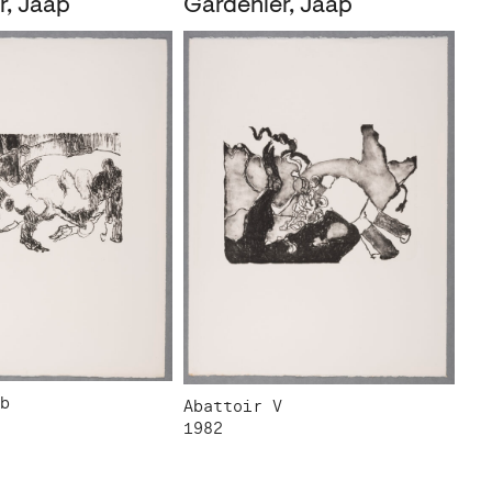
r, Jaap
Gardenier, Jaap
b
Abattoir V
1982