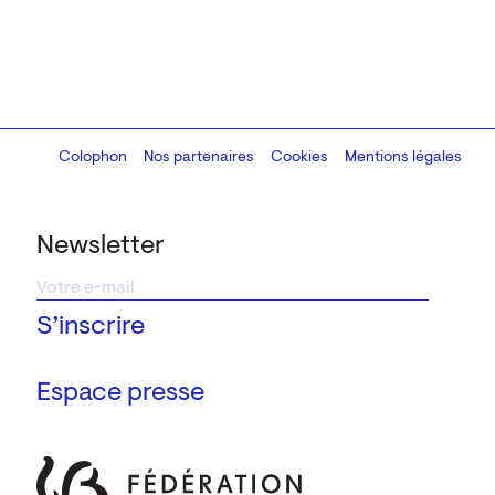
Colophon
Design:
Marcel Kaczmarek
Nos partenaires
, code:
Cookies
8080.studio
Mentions légales
Newsletter
Espace presse