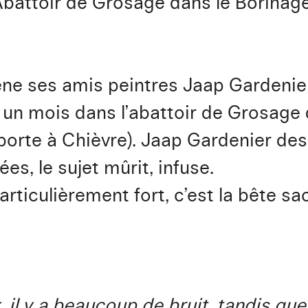
 Abattoir de Grosage dans le Borinage
ène ses amis peintres Jaap Gardenie
 un mois dans l’abattoir de Grosage 
orte à Chièvre). Jaap Gardenier dess
ées, le sujet mûrit, infuse.
rticulièrement fort, c’est la bête sac
, il y a beaucoup de bruit, tandis que