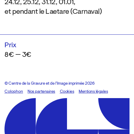
24.12, 25.12, 31.12, 01.01,
et pendant le Laetare (Carnaval)
Prix
8€ — 3€
© Centre de la Gravure et de l’Image imprimée 2026
Colophon
Design:
Marcel Kaczmarek
Nos partenaires
, code:
Cookies
8080.studio
Mentions légales