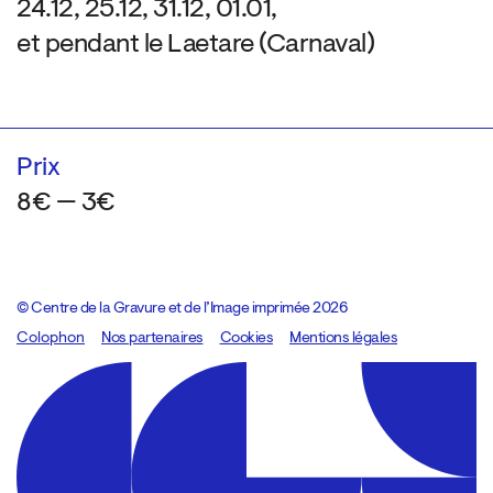
24.12, 25.12, 31.12, 01.01,
et pendant le Laetare (Carnaval)
Prix
8€ — 3€
© Centre de la Gravure et de l’Image imprimée 2026
Colophon
Design:
Marcel Kaczmarek
Nos partenaires
, code:
Cookies
8080.studio
Mentions légales