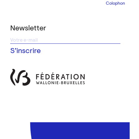
Colophon
Design:
Marcel 
Newsletter