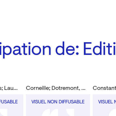
ipation de: Edit
Doucet, Jacques; Laude, Jean
Corneille; Dotremont, Christian