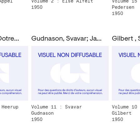
Appel
Volume 2 : Else Alfelt
Volume 15 
1950
Pedersen
1950
Heerup, Henry; Dotremont, Christian
Gudnason, Svavar; Jaguer, Edouard
 Heerup
Volume 11 : Svavar
Volume 10 
Gudnason
Gilbert
1950
1950