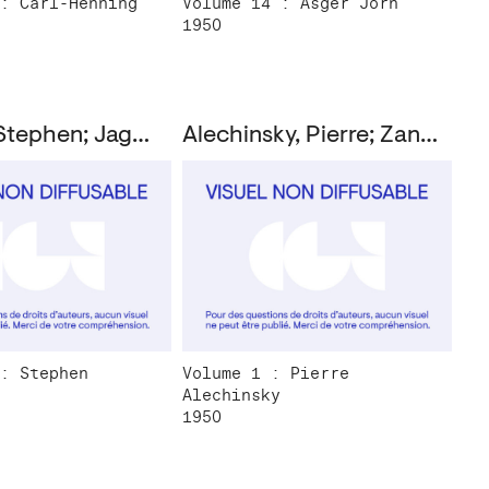
: Carl-Henning
Volume 14 : Asger Jorn
1950
Gilbert , Stephen; Jaguer, Edouard
Alechinsky, Pierre; Zangrie, Luc; de Heusch, Luc
: Stephen
Volume 1 : Pierre
Alechinsky
1950