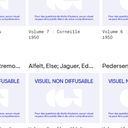
s
Volume 7 : Corneille
Volume 6 :
1950
1950
Appel, Karel; Dotremont, Christian
Alfelt, Else; Jaguer, Edouard