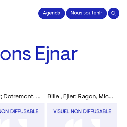
Agenda
Nous soutenir
ions Ejnar
Constant; Dotremont, Christian
Bille , Ejler; Ragon, Michel