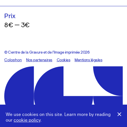
Prix
8€ — 3€
© Centre de la Gravure et de l’Image imprimée 2026
Colophon
Design:
Marcel Kaczmarek
Nos partenaires
, code:
Cookies
8080.studio
Mentions légales
We use cookies on this site. Learn more by reading
our
cookie policy
.