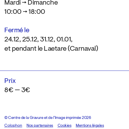
Mardi → Dimanche
10:00 → 18:00
Fermé le
24.12, 25.12, 31.12, 01.01,
et pendant le Laetare (Carnaval)
Prix
8€ — 3€
© Centre de la Gravure et de l’Image imprimée 2026
Colophon
Design:
Marcel Kaczmarek
Nos partenaires
, code:
Cookies
8080.studio
Mentions légales