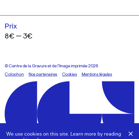
Prix
8€ — 3€
© Centre de la Gravure et de l’Image imprimée 2026
Colophon
Design:
Marcel Kaczmarek
Nos partenaires
, code:
Cookies
8080.studio
Mentions légales
We use cookies on this site. Learn more by reading