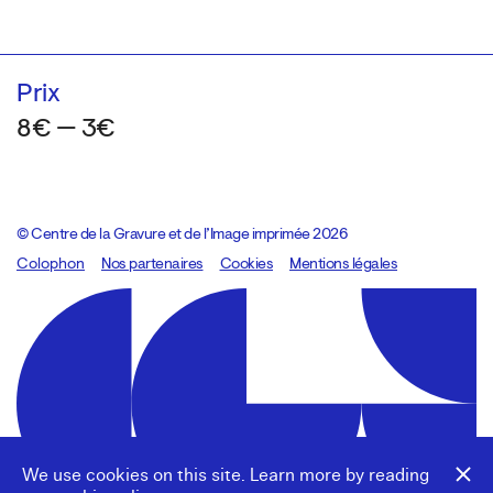
Prix
8€ — 3€
© Centre de la Gravure et de l’Image imprimée 2026
Colophon
Design:
Marcel Kaczmarek
Nos partenaires
, code:
Cookies
8080.studio
Mentions légales
We use cookies on this site. Learn more by reading