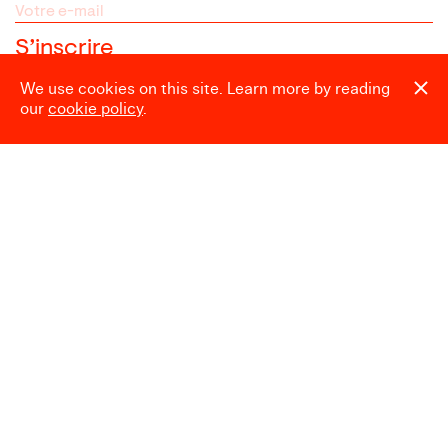
We use cookies on this site. Learn more by reading
our
cookie policy
.
Espace presse
Heures d’ouverture
Mardi → Dimanche
10:00 → 18:00
Fermé le